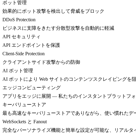
ボット管理
効果的にボット攻撃を検出して脅威をブロック
DDoS Protection
ビジネスに支障をきたす分散型攻撃を自動的に軽減
API セキュリティ
API エンドポイントを保護
Client-Side Protection
クライアントサイド攻撃からの防御
AI ボット管理
AI ボットにより Web サイトのコンテンツスクレイピングを
エッジコンピューティング
アプリをエッジに展開 — 私たちのインスタントプラットフ
キーバリューストア
最も高速なキーバリューストアでありながら、使い慣れたデ
WebSockets と Fanout
完全なパーソナライズ機能と簡単な設定が可能な、リアルタ