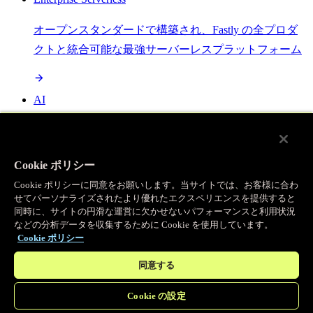
オープンスタンダードで構築され、Fastly の全プロダ
クトと統合可能な最強サーバーレスプラットフォーム
AI
セマンティックキャッシングで AI ワークロードを加
速し、効率性を向上させます
Cookie ポリシー
Cookie ポリシーに同意をお願いします。当サイトでは、お客様に合わ
せてパーソナライズされたより優れたエクスペリエンスを提供すると
Object Storage
同時に、サイトの円滑な運営に欠かせないパフォーマンスと利用状況
などの分析データを収集するために Cookie を使用しています。
送信量ゼロで大容量ファイルにエッジで直接アクセス
Cookie ポリシー
同意する
プログラマブルキャッシュ
Cookie の設定
当社のコンテンツ配信ネットワークを支える伝説的な