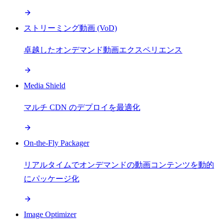
ストリーミング動画 (VoD)
卓越したオンデマンド動画エクスペリエンス
Media Shield
マルチ CDN のデプロイを最適化
On-the-Fly Packager
リアルタイムでオンデマンドの動画コンテンツを動的
にパッケージ化
Image Optimizer