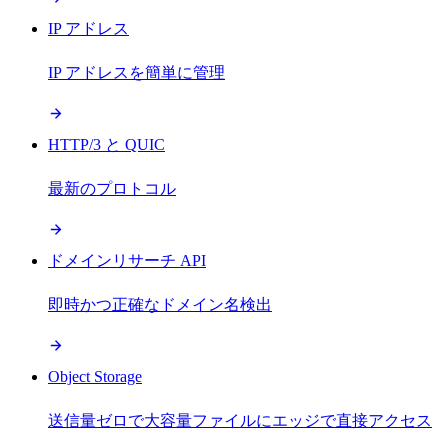
IP アドレス
IP アドレスを簡単に管理
HTTP/3 と QUIC
最新のプロトコル
ドメインリサーチ API
即時かつ正確なドメイン名検出
Object Storage
送信量ゼロで大容量ファイルにエッジで直接アクセス