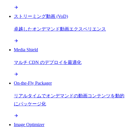
ストリーミング動画 (VoD)
卓越したオンデマンド動画エクスペリエンス
Media Shield
マルチ CDN のデプロイを最適化
On-the-Fly Packager
リアルタイムでオンデマンドの動画コンテンツを動的
にパッケージ化
Image Optimizer