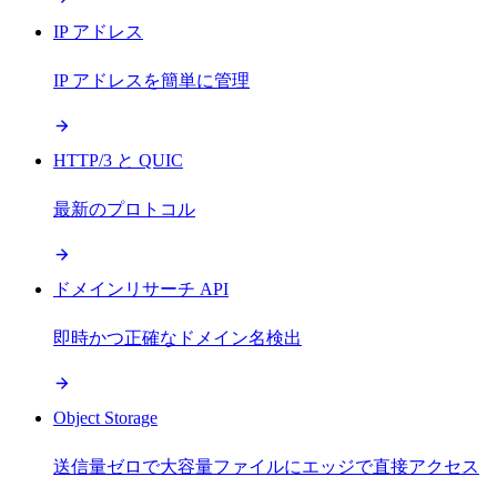
IP アドレス
IP アドレスを簡単に管理
HTTP/3 と QUIC
最新のプロトコル
ドメインリサーチ API
即時かつ正確なドメイン名検出
Object Storage
送信量ゼロで大容量ファイルにエッジで直接アクセス