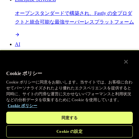
オープンスタンダードで構築され、Fastly の全プロダ
クトと統合可能な最強サーバーレスプラットフォーム
AI
セマンティックキャッシングで AI ワークロードを加
速し、効率性を向上させます
Cookie ポリシー
Cookie ポリシーに同意をお願いします。当サイトでは、お客様に合わ
せてパーソナライズされたより優れたエクスペリエンスを提供すると
Object Storage
同時に、サイトの円滑な運営に欠かせないパフォーマンスと利用状況
などの分析データを収集するために Cookie を使用しています。
送信量ゼロで大容量ファイルにエッジで直接アクセス
Cookie ポリシー
同意する
プログラマブルキャッシュ
Cookie の設定
当社のコンテンツ配信ネットワークを支える伝説的な