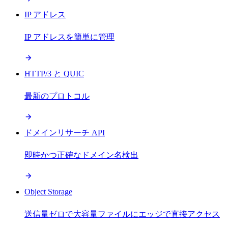
IP アドレス
IP アドレスを簡単に管理
HTTP/3 と QUIC
最新のプロトコル
ドメインリサーチ API
即時かつ正確なドメイン名検出
Object Storage
送信量ゼロで大容量ファイルにエッジで直接アクセス