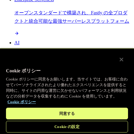
オープンスタンダードで構築され、Fastly の全プロダ
クトと統合可能な最強サーバーレスプラットフォーム
AI
セマンティックキャッシングで AI ワークロードを加
速し、効率性を向上させます
Cookie ポリシー
Cookie ポリシーに同意をお願いします。当サイトでは、お客様に合わ
せてパーソナライズされたより優れたエクスペリエンスを提供すると
Object Storage
同時に、サイトの円滑な運営に欠かせないパフォーマンスと利用状況
などの分析データを収集するために Cookie を使用しています。
送信量ゼロで大容量ファイルにエッジで直接アクセス
Cookie ポリシー
同意する
プログラマブルキャッシュ
Cookie の設定
当社のコンテンツ配信ネットワークを支える伝説的な