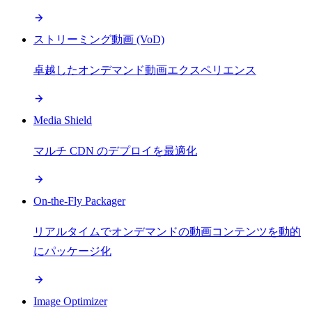
ストリーミング動画 (VoD)
卓越したオンデマンド動画エクスペリエンス
Media Shield
マルチ CDN のデプロイを最適化
On-the-Fly Packager
リアルタイムでオンデマンドの動画コンテンツを動的
にパッケージ化
Image Optimizer