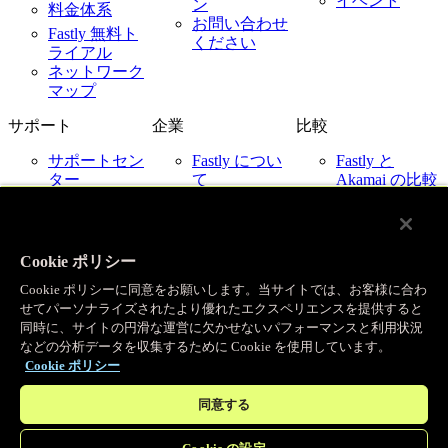
イベント
ン
料金体系
お問い合わせ
Fastly 無料ト
ください
ライアル
ネットワーク
マップ
サポート
企業
比較
サポートセン
Fastly につい
Fastly と
ター
て
Akamai の比較
ネットワーク
採用情報
Fastly と
ステータス
Cloudflare の比
お客様事例
お問い合わせ
較
パートナー
Fastly と
Cookie ポリシー
ニュース
Imperva の比較
Cookie ポリシーに同意をお願いします。当サイトでは、お客様に合わ
Fastly とクラ
IR 関連
せてパーソナライズされたより優れたエクスペリエンスを提供すると
ウドプロバイ
企業ポリシー
同時に、サイトの円滑な運営に欠かせないパフォーマンスと利用状況
ダー
などの分析データを収集するために Cookie を使用しています。
© Fastly 2026
Cookie ポリシー
X
LinkedIn
ご利用規約
同意する
Instagram
プライバシーポリシー
YouTube
許容される使用ポリシー