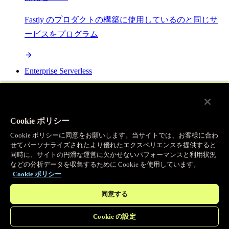
Fastly のプロダクトの構築に使用しているのと同じサ
ービスをプログラム
Enterprise Serverless
オープンスタンダードで構築され、Fastly の全プロダ
クトと統合可能な最強サーバーレスプラットフォーム
Cookie ポリシー
Cookie ポリシーに同意をお願いします。当サイトでは、お客様に合わ
AI
せてパーソナライズされたより優れたエクスペリエンスを提供すると
同時に、サイトの円滑な運営に欠かせないパフォーマンスと利用状況
などの分析データを収集するために Cookie を使用しています。
セマンティックキャッシングで AI ワークロードを加
Cookie ポリシー
速し、効率性を向上させます
同意する
Cookie の設定
Object Storage