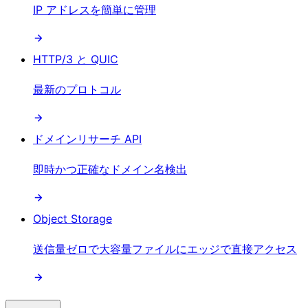
IP アドレスを簡単に管理
HTTP/3 と QUIC
最新のプロトコル
ドメインリサーチ API
即時かつ正確なドメイン名検出
Object Storage
送信量ゼロで大容量ファイルにエッジで直接アクセス