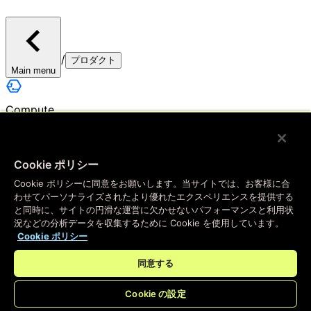
/
プロダクト
Main menu
Compute
エッジコンピューティング
Cookie ポリシー
アプリをエッジに展開 — 私たちのインスタントプラ
Cookie ポリシーに同意をお願いします。当サイトでは、お客様に合
ットフォームが、ユーザーに素晴らしいエクスペリエ
わせてパーソナライズされたより優れたエクスペリエンスを提供する
ンスを提供するための開発を支援します
と同時に、サイトの円滑な運営に欠かせないパフォーマンスと利用状
況などの分析データを収集するために Cookie を使用しています。
Cookie ポリシー
キーバリューストア
同意する
最も高速なキーバリューストアでありながら、使い慣
Cookie の設定
れたデータベースツールと同じくらい簡単に使用でき