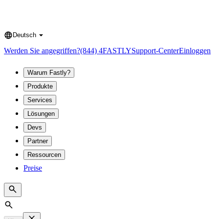
Deutsch
Language
Werden Sie angegriffen?
(844) 4FASTLY
Support-Center
Einloggen
Warum Fastly?
Produkte
Services
Lösungen
Devs
Partner
Ressourcen
Preise
Search