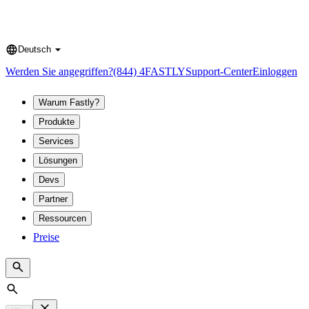
Deutsch
Language
Werden Sie angegriffen?
(844) 4FASTLY
Support-Center
Einloggen
Warum Fastly?
Produkte
Services
Lösungen
Devs
Partner
Ressourcen
Preise
Search