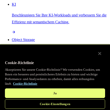
KI
Beschleunigen Sie Ihre KI-Workloads und verbessern Sie die
Effizienz mit semantischem Caching.
Object Storage
Get direct access to large files at the edge with zero egress
fees
Cookie-Richtlinie
Akzeptieren Sie unsere Cookie-Richtlinie? Wir verwenden Cookies, um
Ihnen ein besseres und persönlicheres Erlebnis zu bieten und wichtige
Programmierbarer Cache
Performance- und Analysedaten zu erheben, damit alles reibungslos
läuft.
Cookie-Richtlinie
Erhalten Sie vollständigen programmatischen Zugriff auf das
legendäre Caching, das unser CDN antreibt.
Ja
Cookie-Einstellungen