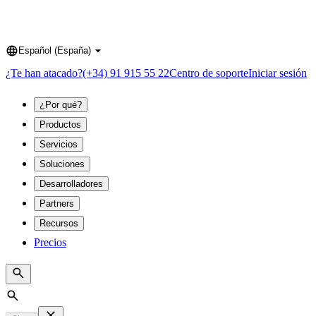
Español (España)
Language
¿Te han atacado?
(+34) 91 915 55 22
Centro de soporte
Iniciar sesión
¿Por qué?
Productos
Servicios
Soluciones
Desarrolladores
Partners
Recursos
Precios
Search