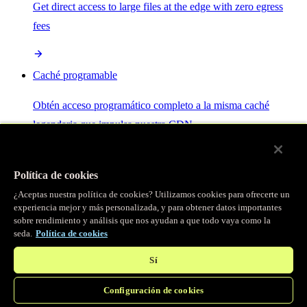
Get direct access to large files at the edge with zero egress
fees
Caché programable
Obtén acceso programático completo a la misma caché
legendaria que impulsa nuestra CDN.
Servidor MCP
Política de cookies
¿Aceptas nuestra política de cookies? Utilizamos cookies para ofrecerte un
Control por IA para tus servicios Fastly.
experiencia mejor y más personalizada, y para obtener datos importantes
sobre rendimiento y análisis que nos ayudan a que todo vaya como la
seda.
Política de cookies
Sí
Configuración de cookies
/
Productos