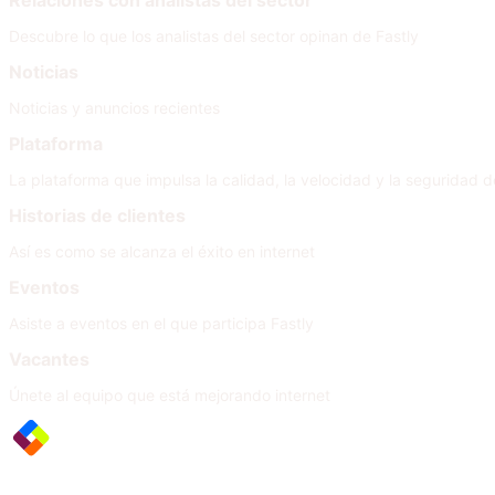
Relaciones con analistas del sector
Descubre lo que los analistas del sector opinan de Fastly
Noticias
Noticias y anuncios recientes
Plataforma
La plataforma que impulsa la calidad, la velocidad y la seguridad de
Historias de clientes
Así es como se alcanza el éxito en internet
Eventos
Asiste a eventos en el que participa Fastly
Vacantes
Únete al equipo que está mejorando internet