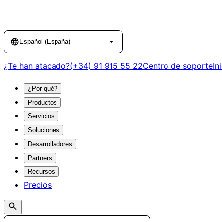
Language
Español (España)
¿Te han atacado?
(+34) 91 915 55 22
Centro de soporte
In
¿Por qué?
Productos
Servicios
Soluciones
Desarrolladores
Partners
Recursos
Precios
Search