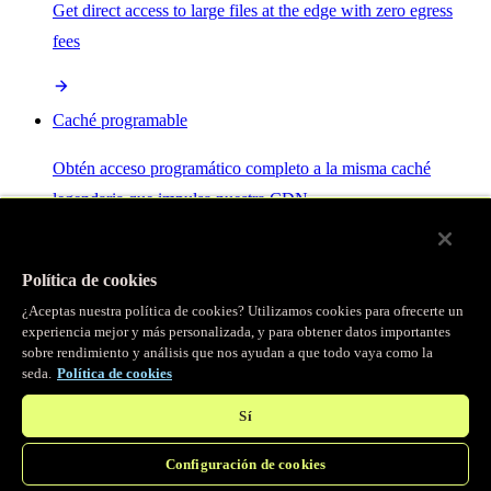
Get direct access to large files at the edge with zero egress
fees
Caché programable
Obtén acceso programático completo a la misma caché
legendaria que impulsa nuestra CDN.
Servidor MCP
Política de cookies
¿Aceptas nuestra política de cookies? Utilizamos cookies para ofrecerte un
Control por IA para tus servicios Fastly.
experiencia mejor y más personalizada, y para obtener datos importantes
sobre rendimiento y análisis que nos ayudan a que todo vaya como la
seda.
Política de cookies
Sí
Configuración de cookies
/
Productos