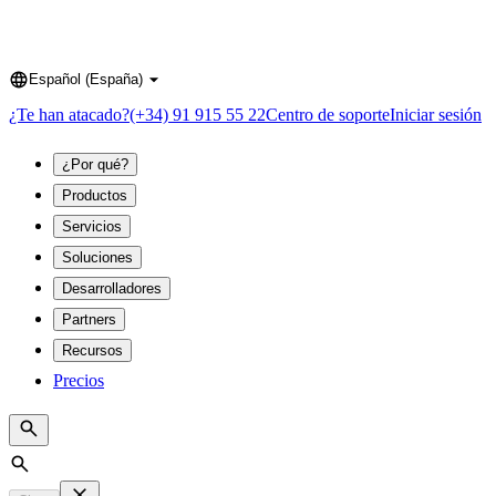
Español (España)
Language
¿Te han atacado?
(+34) 91 915 55 22
Centro de soporte
Iniciar sesión
¿Por qué?
Productos
Servicios
Soluciones
Desarrolladores
Partners
Recursos
Precios
Search