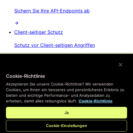
Sichern Sie Ihre API-Endpoints ab
Client-seitiger Schutz
Schutz vor Client-seitigen Angriffen
AI-Bot-Management
Cookie-Richtlinie
Verhindern Sie, dass KI-Bots Website-Inhalte
Akzeptieren Sie unsere Cookie-Richtlinie? Wir verwenden
scrapen
Cookies, um Ihnen ein besseres und persönlicheres Erlebnis zu
bieten und wichtige Performance- und Analysedaten zu
erheben, damit alles reibungslos läuft.
Cookie-Richtlinie
Ja
Cookie-Einstellungen
/
Produkte
Main menu