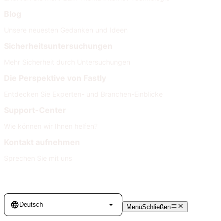
Blog
Unsere neuesten Gedanken und Ideen
Sicherheitsuntersuchungen
Mehr Sicherheit durch Untersuchungen
Die Perspektive von Fastly
Entdecken Sie Experten- und Branchen-Einblicke
Support-Center
Wie können wir Ihnen helfen?
Kontakt aufnehmen
Sprechen Sie mit uns
Language
Deutsch
Menü
Schließen