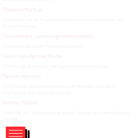
Channel-Partner
Verbessern Sie Ihr Produktangebot und Ihre Fertigkeiten mit
Fastly-Produkten
Technologie- und Integrationspartner
Entdecken Sie unser Partnerökosystem
Login zum Partner Portal
Erhalten Sie Zugriff auf alle Fastly-Partnerressourcen
Partner werden
Steigern Sie Ihre Umsatzchancen als Reseller oder durch
Empfehlung von Fastly-Produkten
Partner finden
Holen Sie sich Unterstützung bei der Suche nach dem richtigen
Partner