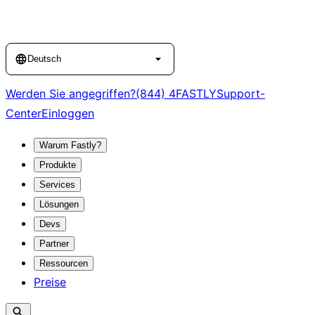
Language
Deutsch
Werden Sie angegriffen?
(844) 4FASTLY
Support-
Center
Einloggen
Warum Fastly?
Produkte
Services
Lösungen
Devs
Partner
Ressourcen
Preise