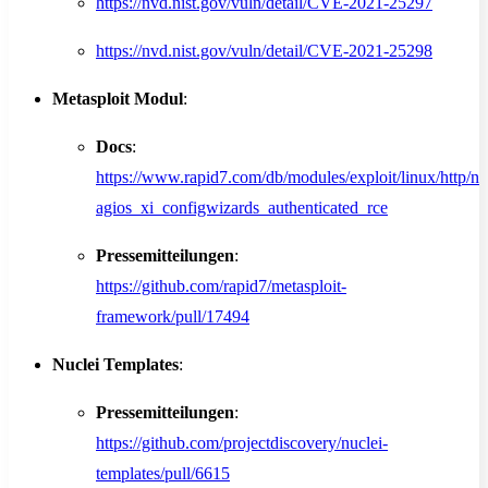
https://nvd.nist.gov/vuln/detail/CVE-2021-25297
https://nvd.nist.gov/vuln/detail/CVE-2021-25298
Metasploit Modul
:
Docs
:
https://www.rapid7.com/db/modules/exploit/linux/http/n
agios_xi_configwizards_authenticated_rce
Pressemitteilungen
:
https://github.com/rapid7/metasploit-
framework/pull/17494
Nuclei Templates
:
Pressemitteilungen
:
https://github.com/projectdiscovery/nuclei-
templates/pull/6615