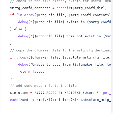
    // check if the file already exists for useful debu
    $mrtg_confd_contents 
=
 scandir
($mrtg_confd_dir);
    if
 (
in_array
($mrtg_cfg_file, $mrtg_confd_contents))
        debug
(
"{$mrtg_cfg_file} exists in {$mrtg_confd_
    } 
else
 {
        debug
(
"{$mrtg_cfg_file} does not exist in {$mrt
    }
    // copy the cfgmaker file to the mrtg cfg destinati
    if
 (
!
copy
($cfgmaker_file, $absolute_mrtg_cfg_file))
        debug
(
"Unable to copy from {$cfgmaker_file} to 
        return
 false
;
    }
    // add some meta info to the file
    $infoline 
=
 "#### ADDED BY NAGIOSXI (User: "
. 
get_u
    exec
(
"sed -i '1s|.*|{$infoline}&|' $absolute_mrtg_c