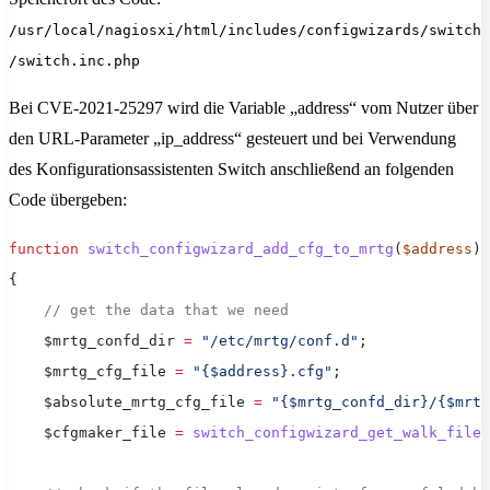
/usr/local/nagiosxi/html/includes/configwizards/switch
/switch.inc.php
Bei CVE-2021-25297 wird die Variable „address“ vom Nutzer über
den URL-Parameter „ip_address“ gesteuert und bei Verwendung
des Konfigurationsassistenten Switch anschließend an folgenden
Code übergeben:
function
 switch_configwizard_add_cfg_to_mrtg
(
$address
)
{
    // get the data that we need
    $mrtg_confd_dir 
=
 "/etc/mrtg/conf.d"
;
    $mrtg_cfg_file 
=
 "{$address}.cfg"
;
    $absolute_mrtg_cfg_file 
=
 "{$mrtg_confd_dir}/{$mrtg
    $cfgmaker_file 
=
 switch_configwizard_get_walk_file
(