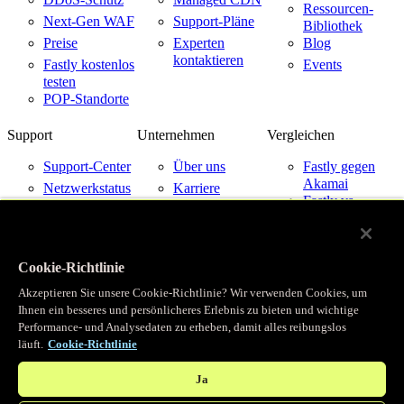
Ressourcen-
Next-Gen WAF
Support-Pläne
Bibliothek
Preise
Experten
Blog
kontaktieren
Fastly kostenlos
Events
testen
POP-Standorte
Support
Unternehmen
Vergleichen
Support-Center
Über uns
Fastly gegen
Akamai
Netzwerkstatus
Karriere
Fastly vs.
Kontakt
Kundenfallstudien
Cloudflare
aufnehmen
Partner
Fastly vs.
Imperva
News
Cookie-Richtlinie
Fastly mit
Investor
Cloud-
Relations
Akzeptieren Sie unsere Cookie-Richtlinie? Wir verwenden Cookies, um
Anbietern
Vertrauen
Ihnen ein besseres und persönlicheres Erlebnis zu bieten und wichtige
Performance- und Analysedaten zu erheben, damit alles reibungslos
läuft.
Cookie-Richtlinie
© Fastly 2026
X
LinkedIn
Geschäftsbedingungen
Ja
Instagram
Datenschutzrichtlinie