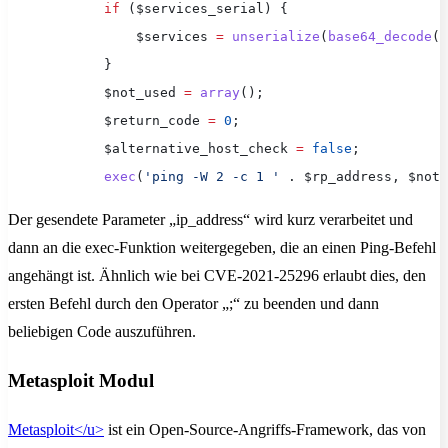
            if
 ($services_serial) {
                $services 
=
 unserialize
(
base64_decode
($
            }
            $not_used 
=
 array
();
            $return_code 
=
 0
;
            $alternative_host_check 
=
 false
;
            exec
(
'ping -W 2 -c 1 '
 . $rp_address, $not_
Der gesendete Parameter „ip_address“ wird kurz verarbeitet und
dann an die exec-Funktion weitergegeben, die an einen Ping-Befehl
angehängt ist. Ähnlich wie bei CVE-2021-25296 erlaubt dies, den
ersten Befehl durch den Operator „;“ zu beenden und dann
beliebigen Code auszuführen.
Metasploit Modul
Metasploit
</u>
ist ein Open-Source-Angriffs-Framework, das von