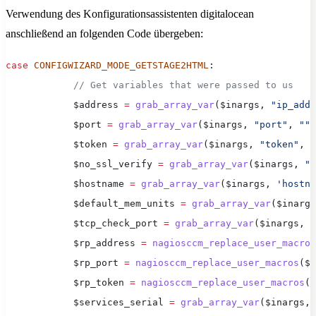
Verwendung des Konfigurationsassistenten digitalocean
anschließend an folgenden Code übergeben:
case
 CONFIGWIZARD_MODE_GETSTAGE2HTML
:
            // Get variables that were passed to us
            $address 
=
 grab_array_var
($inargs, 
"ip_addr
            $port 
=
 grab_array_var
($inargs, 
"port"
, 
""
)
            $token 
=
 grab_array_var
($inargs, 
"token"
, 
"
            $no_ssl_verify 
=
 grab_array_var
($inargs, 
"n
            $hostname 
=
 grab_array_var
($inargs, 
'hostna
            $default_mem_units 
=
 grab_array_var
($inargs
            $tcp_check_port 
=
 grab_array_var
($inargs, 
'
            $rp_address 
=
 nagiosccm_replace_user_macros
            $rp_port 
=
 nagiosccm_replace_user_macros
($p
            $rp_token 
=
 nagiosccm_replace_user_macros
($
            $services_serial 
=
 grab_array_var
($inargs, 