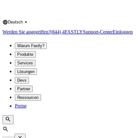
Deutsch
Language
Werden Sie angegriffen?
(844) 4FASTLY
Support-Center
Einloggen
Warum Fastly?
Produkte
Services
Lösungen
Devs
Partner
Ressourcen
Preise
Search