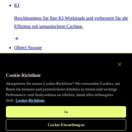
KI
Beschleunigen Sie Ihre KI-Workloads und verbessern Sie die
Effizienz mit semantischem Caching.
Object Storage
Get direct access to large files at the edge with zero egress
fees
Cookie-Richtlinie
Akzeptieren Sie unsere Cookie-Richtlinie? Wir verwenden Cookies, um
Ihnen ein besseres und persönlicheres Erlebnis zu bieten und wichtige
Programmierbarer Cache
Performance- und Analysedaten zu erheben, damit alles reibungslos
läuft.
Cookie-Richtlinie
Erhalten Sie vollständigen programmatischen Zugriff auf das
legendäre Caching, das unser CDN antreibt.
Ja
Cookie-Einstellungen