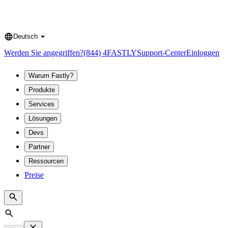
Deutsch
Language
Werden Sie angegriffen?
(844) 4FASTLY
Support-Center
Einloggen
Warum Fastly?
Produkte
Services
Lösungen
Devs
Partner
Ressourcen
Preise
Search