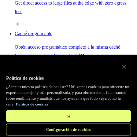
Get direct access to large files at the edge with zero egress
fees
Caché programable
Obtén acceso programático completo a la misma caché
legendaria que impulsa nuestra CDN.
Servidor MCP
Política de cookies
¿Aceptas nuestra política de cookies? Utilizamos cookies para ofrecerte un
Control por IA para tus servicios Fastly.
experiencia mejor y más personalizada, y para obtener datos importantes
sobre rendimiento y análisis que nos ayudan a que todo vaya como la
seda.
Política de cookies
Sí
Configuración de cookies
/
Productos