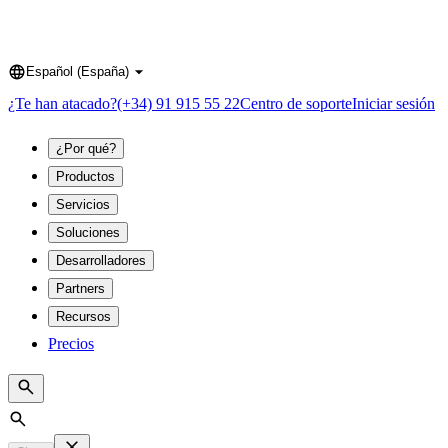
Español (España)
Language
¿Te han atacado?
(+34) 91 915 55 22
Centro de soporte
Iniciar sesión
¿Por qué?
Productos
Servicios
Soluciones
Desarrolladores
Partners
Recursos
Precios
Search