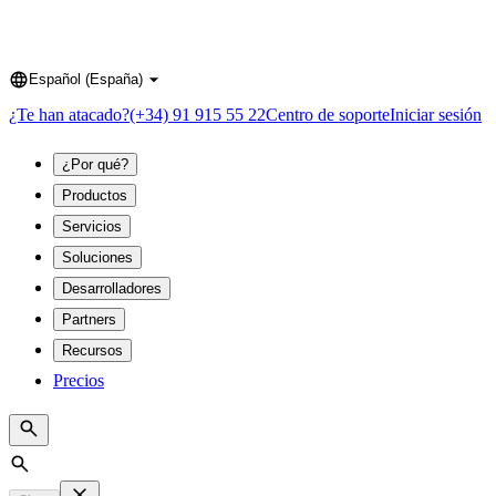
Español (España)
Language
¿Te han atacado?
(+34) 91 915 55 22
Centro de soporte
Iniciar sesión
¿Por qué?
Productos
Servicios
Soluciones
Desarrolladores
Partners
Recursos
Precios
Search