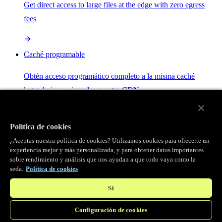
Get direct access to large files at the edge with zero egress
fees
Caché programable
Obtén acceso programático completo a la misma caché
legendaria que impulsa nuestra CDN.
Servidor MCP
Política de cookies
¿Aceptas nuestra política de cookies? Utilizamos cookies para ofrecerte un
Control por IA para tus servicios Fastly.
experiencia mejor y más personalizada, y para obtener datos importantes
sobre rendimiento y análisis que nos ayudan a que todo vaya como la
seda.
Política de cookies
Sí
Configuración de cookies
/
Productos