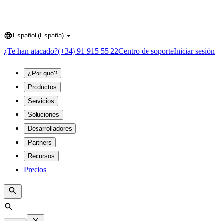
Español (España)
Language
¿Te han atacado?
(+34) 91 915 55 22
Centro de soporte
Iniciar sesión
¿Por qué?
Productos
Servicios
Soluciones
Desarrolladores
Partners
Recursos
Precios
Search