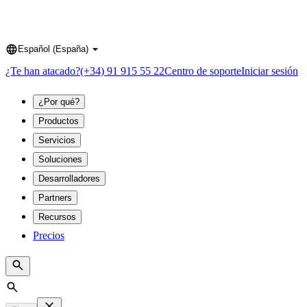
Español (España)
Language
¿Te han atacado?
(+34) 91 915 55 22
Centro de soporte
Iniciar sesión
¿Por qué?
Productos
Servicios
Soluciones
Desarrolladores
Partners
Recursos
Precios
Search