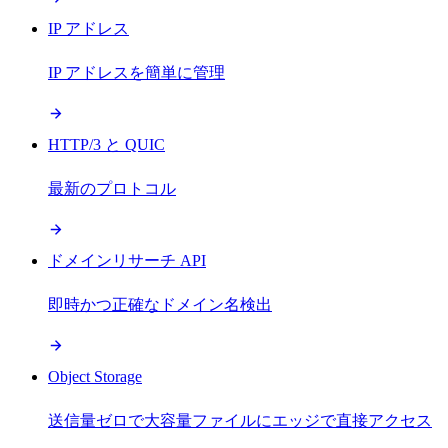
IP アドレス
IP アドレスを簡単に管理
HTTP/3 と QUIC
最新のプロトコル
ドメインリサーチ API
即時かつ正確なドメイン名検出
Object Storage
送信量ゼロで大容量ファイルにエッジで直接アクセス