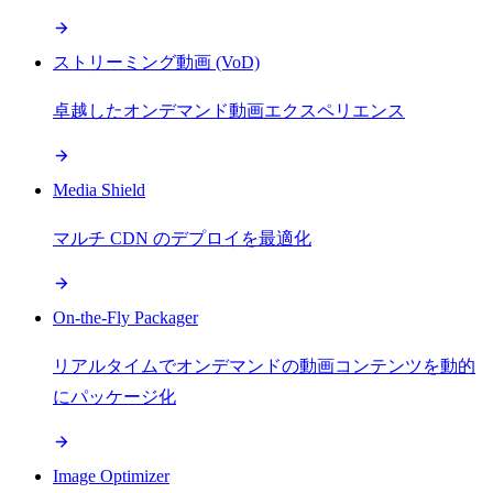
ストリーミング動画 (VoD)
卓越したオンデマンド動画エクスペリエンス
Media Shield
マルチ CDN のデプロイを最適化
On-the-Fly Packager
リアルタイムでオンデマンドの動画コンテンツを動的
にパッケージ化
Image Optimizer