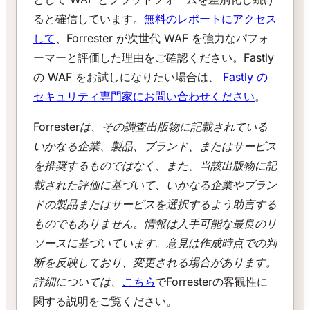
ると確信しています。
無料のレポートにアクセス
して
、Forrester が次世代 WAF を強力なパフォ
ーマーと評価した理由をご確認ください。Fastly
の WAF をお試しになりたい場合は、
Fastly の
セキュリティ専門家にお問い合わせください
。
Forresterは、その調査出版物に記載されている
いかなる企業、製品、ブランド、またはサービス
を推奨するものではなく、また、当該出版物に記
載された評価に基づいて、いかなる企業やブラン
ドの製品またはサービスを選択するよう助言する
ものでもありません。情報は入手可能な最良のリ
ソースに基づいています。意見は作成時点での判
断を反映しており、変更される場合があります。
詳細については、
こちら
でForresterの客観性に
関する説明をご覧ください。