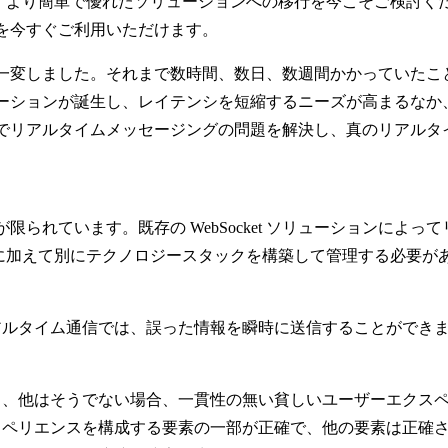
いる方は、より簡単で優れたソリューションへの移行を今こそご検討
を今すぐご利用いただけます。
一変しました。それまで数時間、数日、数週間かかっていたこ
ョンが誕生し、レイテンシを短縮するニーズが高まるなか、2008年
でリアルタイムメッセージングの問題を解決し、真のリアルタ
られています。既存の WebSocket ソリューションによ
ャに加えて別にテクノロジースタックを構築して管理する必要
アルタイム通信では、誤った情報を瞬時に送信することができ
き、他はそうでない場合、一貫性の無い貧しいユーザーエクス
スペリエンスを構成する要素の一部が正確で、他の要素は正確