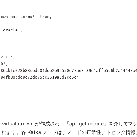
download_terms': true,
 'oracle',
'2.11',
.0',
a86cb1c073b83cede04ddb2e92550c77ae8139c4affb5d6b2a44447a
084fb80cdc8c72dc75bc3519a5d2cc5c'
の virtualbox vm が作成され、「apt-get update」を介
ストールされます。各 Kafka ノードは、ノードの正常性、トピッ