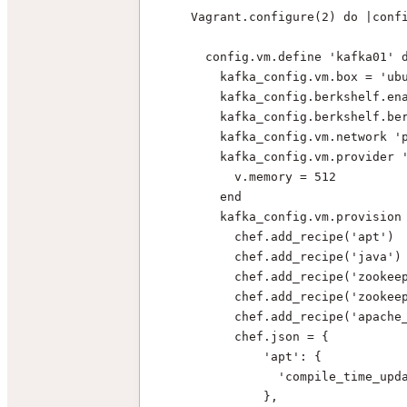
    Vagrant.configure(2) do |conf
      config.vm.define 'kafka01' 
        kafka_config.vm.box = 'ub
        kafka_config.berkshelf.en
        kafka_config.berkshelf.be
        kafka_config.vm.network '
        kafka_config.vm.provider 
          v.memory = 512
        end
        kafka_config.vm.provision
          chef.add_recipe('apt')
          chef.add_recipe('java')
          chef.add_recipe('zookee
          chef.add_recipe('zookee
          chef.add_recipe('apache
          chef.json = {
              'apt': {
                'compile_time_upd
              },