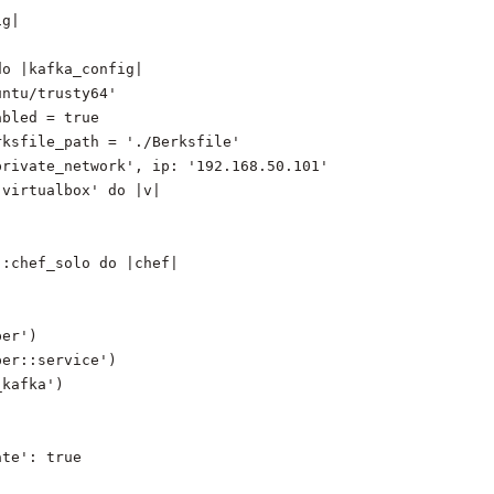
ig|
do |kafka_config|
untu/trusty64'
abled = true
rksfile_path = './Berksfile'
private_network', ip: '192.168.50.101'
'virtualbox' do |v|
 :chef_solo do |chef|
per')
per::service')
_kafka')
ate': true