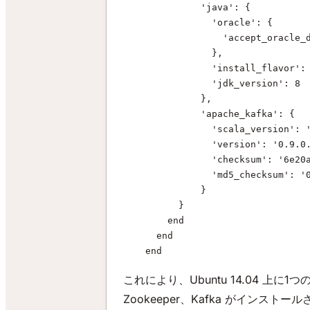
              'java': {
                'oracle': {
                  'accept_oracle_
                },
                'install_flavor':
                'jdk_version': 8
              },
              'apache_kafka': {
                'scala_version': 
                'version': '0.9.0
                'checksum': '6e20
                'md5_checksum': '
              }
          }
        end
      end
    end
これにより、Ubuntu 14.04 上に1つ
Zookeeper、Kafka がイン