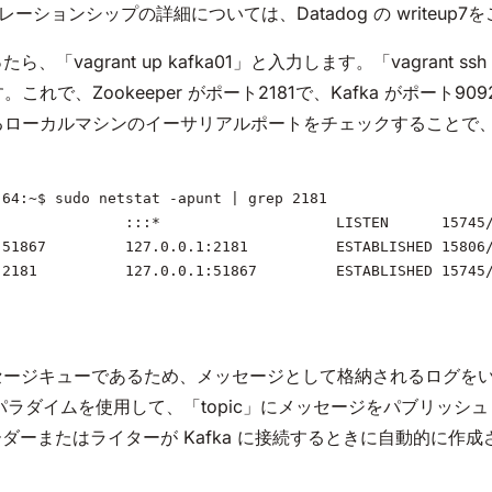
リレーションシップの詳細については、Datadog の writeup
準備が整ったら、「vagrant up kafka01」と入力します。「vagrant
実行します。これで、Zookeeper がポート2181で、Kafka がポ
ローカルマシンのイーサリアルポートをチェックすることで、Zooke
-64:~$ sudo netstat -apunt | grep 2181
               :::*                    LISTEN      15745
:51867         127.0.0.1:2181          ESTABLISHED 15806
:2181          127.0.0.1:51867         ESTABLISHED 15745
ッセージキューであるため、メッセージとして格納されるログをい
」と呼ばれるパラダイムを使用して、「topic」にメッセージをパブリ
ーまたはライターが Kafka に接続するときに自動的に作