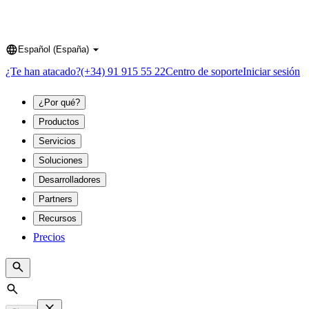
Español (España)
Language
¿Te han atacado?
(+34) 91 915 55 22
Centro de soporte
Iniciar sesión
¿Por qué?
Productos
Servicios
Soluciones
Desarrolladores
Partners
Recursos
Precios
Search