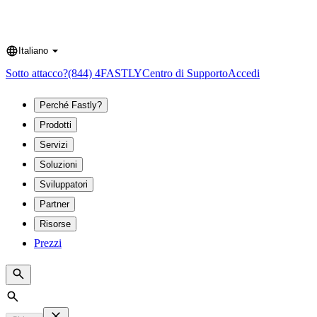
Italiano
Language
Sotto attacco?
(844) 4FASTLY
Centro di Supporto
Accedi
Perché Fastly?
Prodotti
Servizi
Soluzioni
Sviluppatori
Partner
Risorse
Prezzi
Search