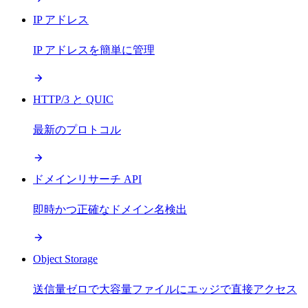
IP アドレス
IP アドレスを簡単に管理
HTTP/3 と QUIC
最新のプロトコル
ドメインリサーチ API
即時かつ正確なドメイン名検出
Object Storage
送信量ゼロで大容量ファイルにエッジで直接アクセス