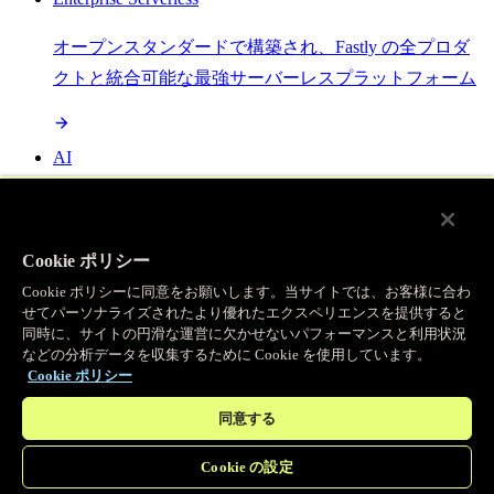
オープンスタンダードで構築され、Fastly の全プロダ
クトと統合可能な最強サーバーレスプラットフォーム
AI
セマンティックキャッシングで AI ワークロードを加
速し、効率性を向上させます
Cookie ポリシー
Cookie ポリシーに同意をお願いします。当サイトでは、お客様に合わ
せてパーソナライズされたより優れたエクスペリエンスを提供すると
Object Storage
同時に、サイトの円滑な運営に欠かせないパフォーマンスと利用状況
などの分析データを収集するために Cookie を使用しています。
送信量ゼロで大容量ファイルにエッジで直接アクセス
Cookie ポリシー
同意する
プログラマブルキャッシュ
Cookie の設定
当社のコンテンツ配信ネットワークを支える伝説的な