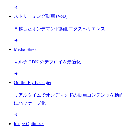
ストリーミング動画 (VoD)
卓越したオンデマンド動画エクスペリエンス
Media Shield
マルチ CDN のデプロイを最適化
On-the-Fly Packager
リアルタイムでオンデマンドの動画コンテンツを動的
にパッケージ化
Image Optimizer