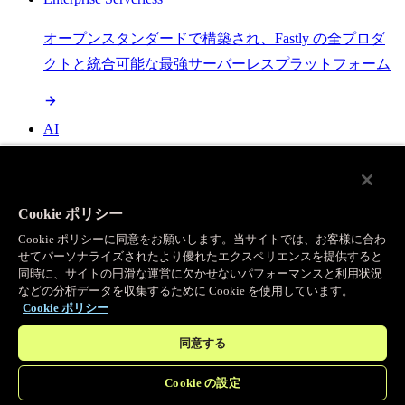
オープンスタンダードで構築され、Fastly の全プロダ
クトと統合可能な最強サーバーレスプラットフォーム
AI
セマンティックキャッシングで AI ワークロードを加
速し、効率性を向上させます
Cookie ポリシー
Cookie ポリシーに同意をお願いします。当サイトでは、お客様に合わ
せてパーソナライズされたより優れたエクスペリエンスを提供すると
Object Storage
同時に、サイトの円滑な運営に欠かせないパフォーマンスと利用状況
などの分析データを収集するために Cookie を使用しています。
送信量ゼロで大容量ファイルにエッジで直接アクセス
Cookie ポリシー
同意する
プログラマブルキャッシュ
Cookie の設定
当社のコンテンツ配信ネットワークを支える伝説的な