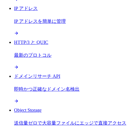
IP アドレス
IP アドレスを簡単に管理
HTTP/3 と QUIC
最新のプロトコル
ドメインリサーチ API
即時かつ正確なドメイン名検出
Object Storage
送信量ゼロで大容量ファイルにエッジで直接アクセス