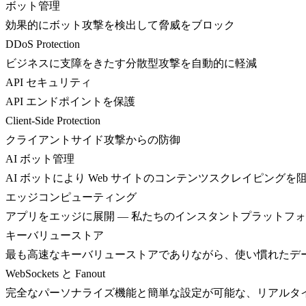
ボット管理
効果的にボット攻撃を検出して脅威をブロック
DDoS Protection
ビジネスに支障をきたす分散型攻撃を自動的に軽減
API セキュリティ
API エンドポイントを保護
Client-Side Protection
クライアントサイド攻撃からの防御
AI ボット管理
AI ボットにより Web サイトのコンテンツスクレイピングを
エッジコンピューティング
アプリをエッジに展開 — 私たちのインスタントプラットフ
キーバリューストア
最も高速なキーバリューストアでありながら、使い慣れたデ
WebSockets と Fanout
完全なパーソナライズ機能と簡単な設定が可能な、リアルタ