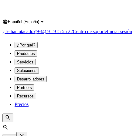
Español (España)
Language
¿Te han atacado?
(+34) 91 915 55 22
Centro de soporte
Iniciar sesión
¿Por qué?
Productos
Servicios
Soluciones
Desarrolladores
Partners
Recursos
Precios
Search