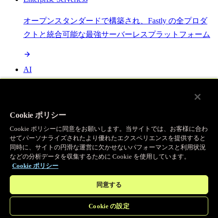
オープンスタンダードで構築され、Fastly の全プロダ
クトと統合可能な最強サーバーレスプラットフォーム
AI
セマンティックキャッシングで AI ワークロードを加
速し、効率性を向上させます
Cookie ポリシー
Cookie ポリシーに同意をお願いします。当サイトでは、お客様に合わ
せてパーソナライズされたより優れたエクスペリエンスを提供すると
Object Storage
同時に、サイトの円滑な運営に欠かせないパフォーマンスと利用状況
などの分析データを収集するために Cookie を使用しています。
送信量ゼロで大容量ファイルにエッジで直接アクセス
Cookie ポリシー
同意する
プログラマブルキャッシュ
Cookie の設定
当社のコンテンツ配信ネットワークを支える伝説的な