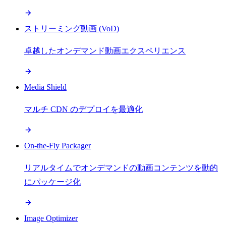
ストリーミング動画 (VoD)
卓越したオンデマンド動画エクスペリエンス
Media Shield
マルチ CDN のデプロイを最適化
On-the-Fly Packager
リアルタイムでオンデマンドの動画コンテンツを動的
にパッケージ化
Image Optimizer