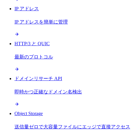
IP アドレス
IP アドレスを簡単に管理
HTTP/3 と QUIC
最新のプロトコル
ドメインリサーチ API
即時かつ正確なドメイン名検出
Object Storage
送信量ゼロで大容量ファイルにエッジで直接アクセス