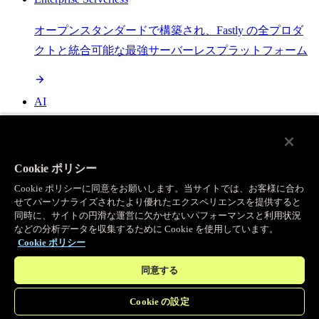
オープンスタンダードで構築され、Fastly の全プロダ
クトと統合可能な最強サーバーレスプラットフォーム
AI
セマンティックキャッシングで AI ワークロードを加
速し、効率性を向上させます
Cookie ポリシー
Cookie ポリシーに同意をお願いします。当サイトでは、お客様に合わ
せてパーソナライズされたより優れたエクスペリエンスを提供すると
Object Storage
同時に、サイトの円滑な運営に欠かせないパフォーマンスと利用状況
などの分析データを収集するために Cookie を使用しています。
送信量ゼロで大容量ファイルにエッジで直接アクセス
Cookie ポリシー
同意する
プログラマブルキャッシュ
Cookie の設定
当社のコンテンツ配信ネットワークを支える伝説的な