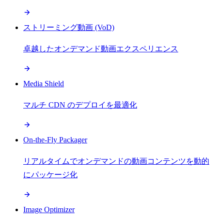
ストリーミング動画 (VoD)
卓越したオンデマンド動画エクスペリエンス
Media Shield
マルチ CDN のデプロイを最適化
On-the-Fly Packager
リアルタイムでオンデマンドの動画コンテンツを動的
にパッケージ化
Image Optimizer