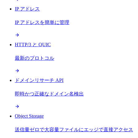
IP アドレス
IP アドレスを簡単に管理
HTTP/3 と QUIC
最新のプロトコル
ドメインリサーチ API
即時かつ正確なドメイン名検出
Object Storage
送信量ゼロで大容量ファイルにエッジで直接アクセス