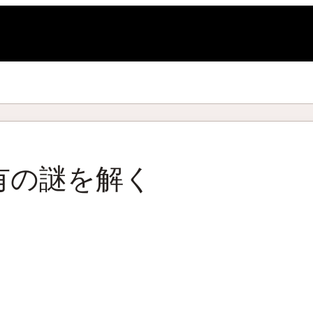
L
有の謎を解く