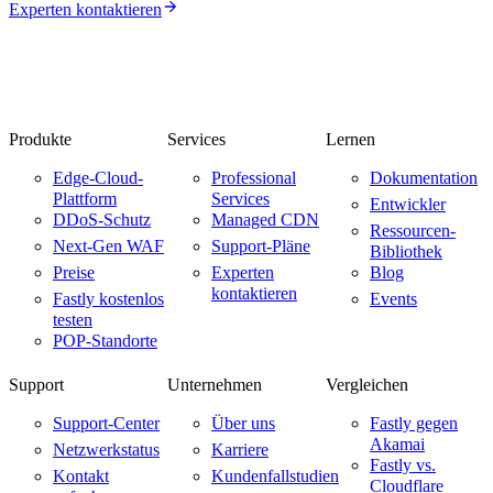
Experten kontaktieren
Produkte
Services
Lernen
Edge-Cloud-
Professional
Dokumentation
Plattform
Services
Entwickler
DDoS-Schutz
Managed CDN
Ressourcen-
Next-Gen WAF
Support-Pläne
Bibliothek
Preise
Experten
Blog
kontaktieren
Fastly kostenlos
Events
testen
POP-Standorte
Support
Unternehmen
Vergleichen
Support-Center
Über uns
Fastly gegen
Akamai
Netzwerkstatus
Karriere
Fastly vs.
Kontakt
Kundenfallstudien
Cloudflare