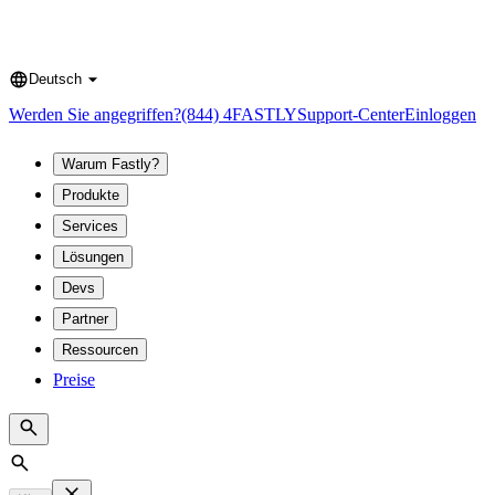
Deutsch
Language
Werden Sie angegriffen?
(844) 4FASTLY
Support-Center
Einloggen
Warum Fastly?
Produkte
Services
Lösungen
Devs
Partner
Ressourcen
Preise
Search