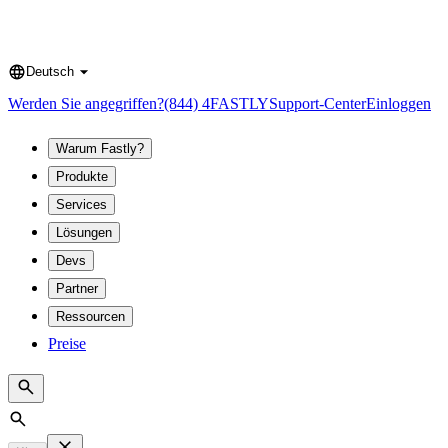
Deutsch
Language
Werden Sie angegriffen?
(844) 4FASTLY
Support-Center
Einloggen
Warum Fastly?
Produkte
Services
Lösungen
Devs
Partner
Ressourcen
Preise
Search