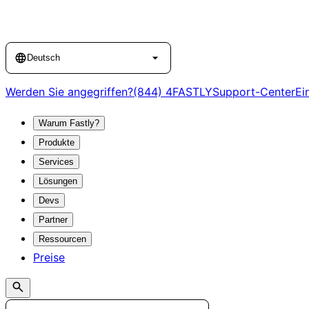
Language
Deutsch
Werden Sie angegriffen?
(844) 4FASTLY
Support-Center
Ei
Warum Fastly?
Produkte
Services
Lösungen
Devs
Partner
Ressourcen
Preise
Search