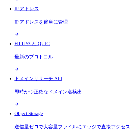
IP アドレス
IP アドレスを簡単に管理
HTTP/3 と QUIC
最新のプロトコル
ドメインリサーチ API
即時かつ正確なドメイン名検出
Object Storage
送信量ゼロで大容量ファイルにエッジで直接アクセス