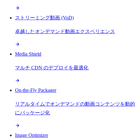
ストリーミング動画 (VoD)
卓越したオンデマンド動画エクスペリエンス
Media Shield
マルチ CDN のデプロイを最適化
On-the-Fly Packager
リアルタイムでオンデマンドの動画コンテンツを動的
にパッケージ化
Image Optimizer