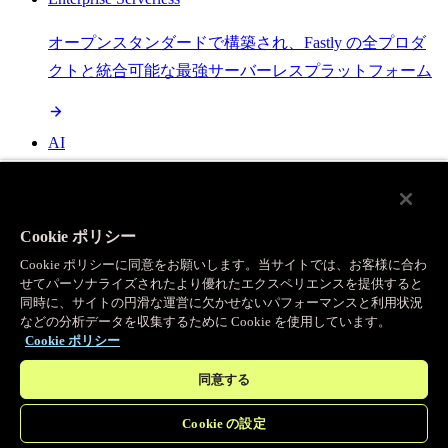
オープンスタンダードで構築され、Fastly の全プロダ
クトと統合可能な最強サーバーレスプラットフォーム
AI
セマンティックキャッシングで AI ワークロードを加
速し、効率性を向上させます
Cookie ポリシー
Cookie ポリシーに同意をお願いします。当サイトでは、お客様に合わ
せてパーソナライズされたより優れたエクスペリエンスを提供すると
Object Storage
同時に、サイトの円滑な運営に欠かせないパフォーマンスと利用状況
などの分析データを収集するために Cookie を使用しています。
送信量ゼロで大容量ファイルにエッジで直接アクセス
Cookie ポリシー
同意する
プログラマブルキャッシュ
Cookie の設定
当社のコンテンツ配信ネットワークを支える伝説的な