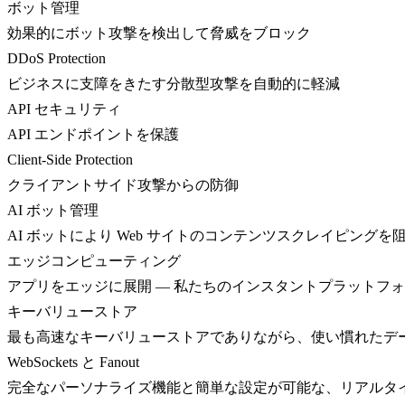
ボット管理
効果的にボット攻撃を検出して脅威をブロック
DDoS Protection
ビジネスに支障をきたす分散型攻撃を自動的に軽減
API セキュリティ
API エンドポイントを保護
Client-Side Protection
クライアントサイド攻撃からの防御
AI ボット管理
AI ボットにより Web サイトのコンテンツスクレイピングを
エッジコンピューティング
アプリをエッジに展開 — 私たちのインスタントプラットフ
キーバリューストア
最も高速なキーバリューストアでありながら、使い慣れたデ
WebSockets と Fanout
完全なパーソナライズ機能と簡単な設定が可能な、リアルタ