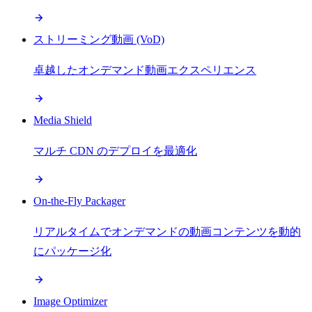
ストリーミング動画 (VoD)
卓越したオンデマンド動画エクスペリエンス
Media Shield
マルチ CDN のデプロイを最適化
On-the-Fly Packager
リアルタイムでオンデマンドの動画コンテンツを動的
にパッケージ化
Image Optimizer