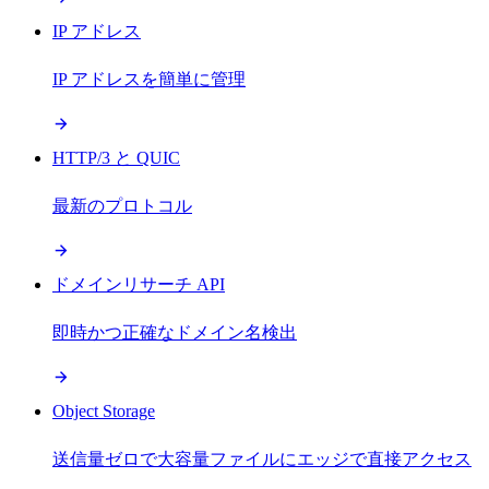
IP アドレス
IP アドレスを簡単に管理
HTTP/3 と QUIC
最新のプロトコル
ドメインリサーチ API
即時かつ正確なドメイン名検出
Object Storage
送信量ゼロで大容量ファイルにエッジで直接アクセス