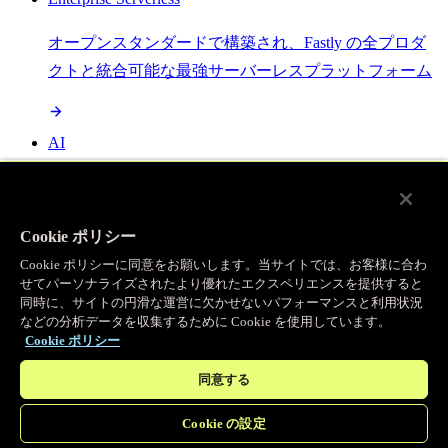
オープンスタンダードで構築され、Fastly の全プロダ
クトと統合可能な最強サーバーレスプラットフォーム
AI
セマンティックキャッシングで AI ワークロードを加
速し、効率性を向上させます
Cookie ポリシー
Cookie ポリシーに同意をお願いします。当サイトでは、お客様に合わ
せてパーソナライズされたより優れたエクスペリエンスを提供すると
Object Storage
同時に、サイトの円滑な運営に欠かせないパフォーマンスと利用状況
などの分析データを収集するために Cookie を使用しています。
送信量ゼロで大容量ファイルにエッジで直接アクセス
Cookie ポリシー
同意する
プログラマブルキャッシュ
Cookie の設定
当社のコンテンツ配信ネットワークを支える伝説的な