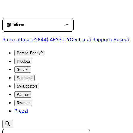
Language
Italiano
Sotto attacco?
(844) 4FASTLY
Centro di Supporto
Accedi
Perché Fastly?
Prodotti
Servizi
Soluzioni
Sviluppatori
Partner
Risorse
Prezzi
Search