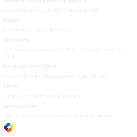
Relazioni con gli analisti del settore
Scopri cosa dicono gli analisti di settore su Fastly
Notizie
Aggiornamenti e annunci recenti
Piattaforma
La piattaforma per esperienze digitali migliori, più veloci e più
sicure
Storie dei nostri clienti
Scopri come hanno avuto successo i migliori siti web
Eventi
Connettiti con Fastly durante un evento
Lavora con noi
Unisciti al team che sta costruendo un internet migliore