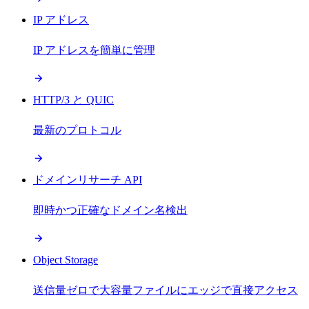
IP アドレス
IP アドレスを簡単に管理
HTTP/3 と QUIC
最新のプロトコル
ドメインリサーチ API
即時かつ正確なドメイン名検出
Object Storage
送信量ゼロで大容量ファイルにエッジで直接アクセス