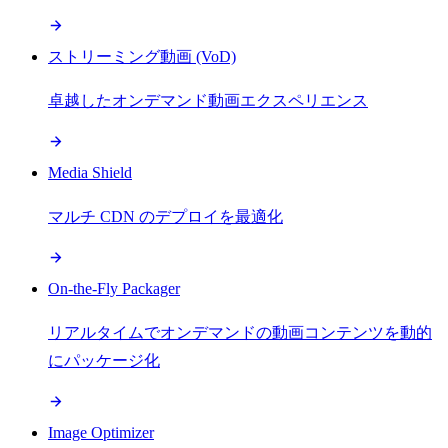
ストリーミング動画 (VoD)
卓越したオンデマンド動画エクスペリエンス
Media Shield
マルチ CDN のデプロイを最適化
On-the-Fly Packager
リアルタイムでオンデマンドの動画コンテンツを動的
にパッケージ化
Image Optimizer