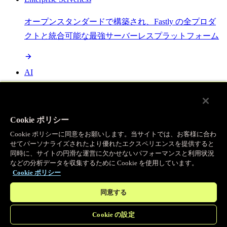
オープンスタンダードで構築され、Fastly の全プロダ
クトと統合可能な最強サーバーレスプラットフォーム
AI
セマンティックキャッシングで AI ワークロードを加
速し、効率性を向上させます
Cookie ポリシー
Cookie ポリシーに同意をお願いします。当サイトでは、お客様に合わ
せてパーソナライズされたより優れたエクスペリエンスを提供すると
Object Storage
同時に、サイトの円滑な運営に欠かせないパフォーマンスと利用状況
などの分析データを収集するために Cookie を使用しています。
送信量ゼロで大容量ファイルにエッジで直接アクセス
Cookie ポリシー
同意する
プログラマブルキャッシュ
Cookie の設定
当社のコンテンツ配信ネットワークを支える伝説的な