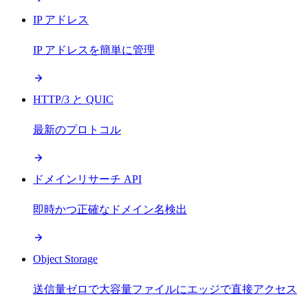
IP アドレス
IP アドレスを簡単に管理
HTTP/3 と QUIC
最新のプロトコル
ドメインリサーチ API
即時かつ正確なドメイン名検出
Object Storage
送信量ゼロで大容量ファイルにエッジで直接アクセス