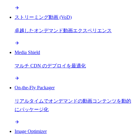
ストリーミング動画 (VoD)
卓越したオンデマンド動画エクスペリエンス
Media Shield
マルチ CDN のデプロイを最適化
On-the-Fly Packager
リアルタイムでオンデマンドの動画コンテンツを動的
にパッケージ化
Image Optimizer