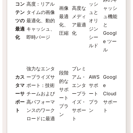
コン
高度 : リアル
ッシ
画像
高度な
ャッシ
テン
タイムの画像
ュと
最適
メディ
ュ機能
ツの
最適化、動的
オリ
化、
ア最適
と
最適
キャッシュ、
ジン
圧縮
化
Googl
化
即時パージ
シー
e ツー
ルド
ル
強力なエンタ
プレミ
段階
カス
ープライズサ
アム・
AWS
Googl
的な
タマ
ポート : 技術
エンタ
サポ
e
サポ
ーサ
チームおよび
ープラ
ート
Cloud
ート
ポー
高パフォーマ
イズ・
プラ
サポー
プラ
ト
ンスのワーク
サポー
ン
ト
ン
ロードに最適
ト