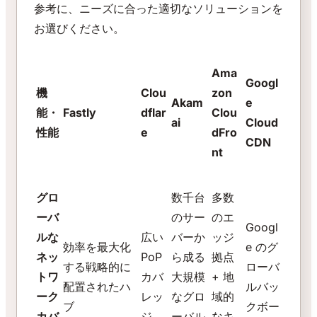
参考に、ニーズに合った適切なソリューションを
お選びください。
Ama
Googl
機
Clou
zon
Akam
e
能・
Fastly
dflar
Clou
ai
Cloud
性能
e
dFro
CDN
nt
グロ
数千台
多数
ーバ
のサー
のエ
Googl
ルな
広い
バーか
ッジ
効率を最大化
e のグ
ネッ
PoP
ら成る
拠点
する戦略的に
ローバ
トワ
カバ
大規模
+ 地
配置されたハ
ルバッ
ーク
レッ
なグロ
域的
ブ
クボー
カバ
ジ
ーバル
なキ