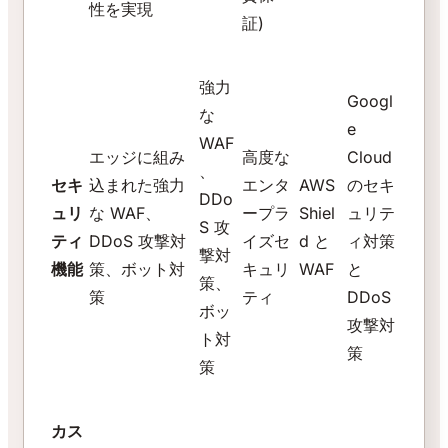
性を実現
証)
強力
Googl
な
e
WAF
エッジに組み
高度な
Cloud
、
セキ
込まれた強力
エンタ
AWS
のセキ
DDo
ュリ
な WAF、
ープラ
Shiel
ュリテ
S 攻
ティ
DDoS 攻撃対
イズセ
d と
ィ対策
撃対
機能
策、ボット対
キュリ
WAF
と
策、
策
ティ
DDoS
ボッ
攻撃対
ト対
策
策
カス