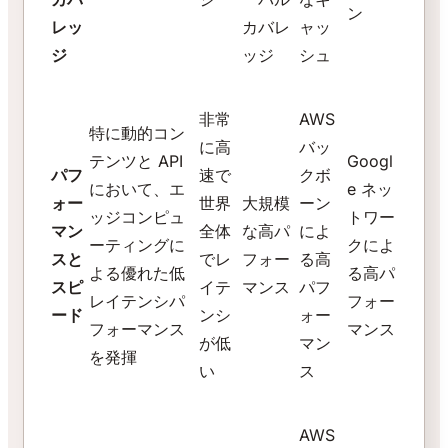
ン
レッ
カバレ
ャッ
ジ
ッジ
シュ
非常
AWS
特に動的コン
に高
バッ
テンツと API
Googl
パフ
速で
クボ
において、エ
e ネッ
ォー
世界
大規模
ーン
ッジコンピュ
トワー
マン
全体
な高パ
によ
ーティングに
クによ
スと
でレ
フォー
る高
よる優れた低
る高パ
スピ
イテ
マンス
パフ
レイテンシパ
フォー
ード
ンシ
ォー
フォーマンス
マンス
が低
マン
を発揮
い
ス
AWS