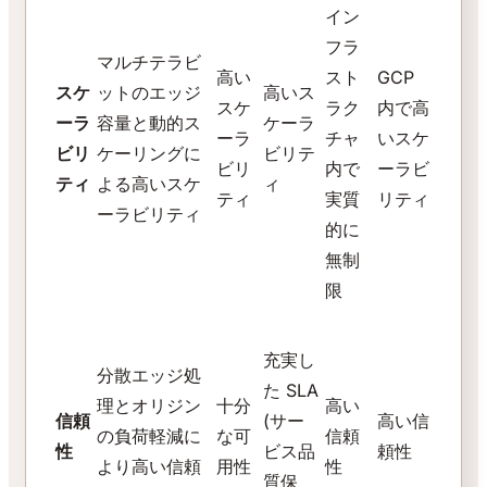
イン
フラ
マルチテラビ
高い
スト
GCP
スケ
ットのエッジ
高いス
スケ
ラク
内で高
ーラ
容量と動的ス
ケーラ
ーラ
チャ
いスケ
ビリ
ケーリングに
ビリテ
ビリ
内で
ーラビ
ティ
よる高いスケ
ィ
ティ
実質
リティ
ーラビリティ
的に
無制
限
充実し
分散エッジ処
た SLA
理とオリジン
十分
高い
信頼
(サー
高い信
の負荷軽減に
な可
信頼
性
ビス品
頼性
より高い信頼
用性
性
質保