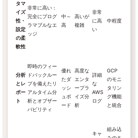
タマ
非常に高い :
イズ
非常
完全にプログ
中～
高いが
性・
に高
中程度
ラマブルなエ
高
複雑
設定
い
ッジ
の柔
軟性
即時のフィー
優れ
高度な
GCP
分析
ドバックルー
詳細
たダ
エンタ
のモニ
とレ
プを備えたリ
な
ッシ
ープラ
タリン
ポー
アルタイム分
AWS
ュボ
イズ分
グ機能
ト
析とオブザー
ログ
ード
析
と統合
バビリティ
組み込
キャ
みのキ