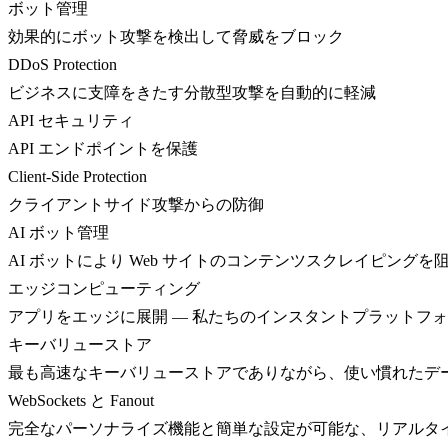
ボット管理
効果的にボット攻撃を検出して脅威をブロック
DDoS Protection
ビジネスに支障をきたす分散型攻撃を自動的に軽減
API セキュリティ
API エンドポイントを保護
Client-Side Protection
クライアントサイド攻撃からの防御
AI ボット管理
AI ボットにより Web サイトのコンテンツスクレイピングを
エッジコンピューティング
アプリをエッジに展開 — 私たちのインスタントプラットフ
キーバリューストア
最も高速なキーバリューストアでありながら、使い慣れたデ
WebSockets と Fanout
完全なパーソナライズ機能と簡単な設定が可能な、リアルタ