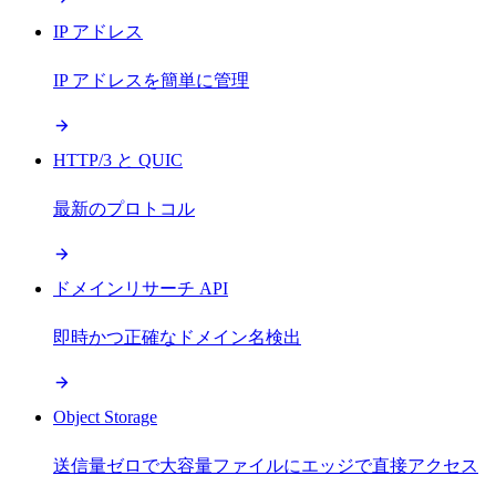
IP アドレス
IP アドレスを簡単に管理
HTTP/3 と QUIC
最新のプロトコル
ドメインリサーチ API
即時かつ正確なドメイン名検出
Object Storage
送信量ゼロで大容量ファイルにエッジで直接アクセス