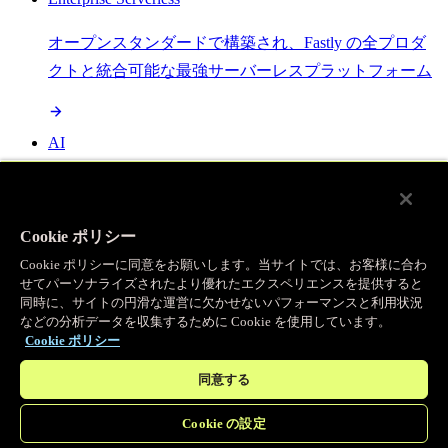
オープンスタンダードで構築され、Fastly の全プロダ
クトと統合可能な最強サーバーレスプラットフォーム
AI
セマンティックキャッシングで AI ワークロードを加
速し、効率性を向上させます
Cookie ポリシー
Cookie ポリシーに同意をお願いします。当サイトでは、お客様に合わ
せてパーソナライズされたより優れたエクスペリエンスを提供すると
Object Storage
同時に、サイトの円滑な運営に欠かせないパフォーマンスと利用状況
などの分析データを収集するために Cookie を使用しています。
送信量ゼロで大容量ファイルにエッジで直接アクセス
Cookie ポリシー
同意する
プログラマブルキャッシュ
Cookie の設定
当社のコンテンツ配信ネットワークを支える伝説的な