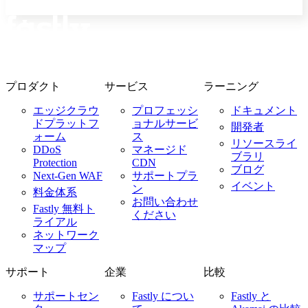
プロダクト
サービス
ラーニング
エッジクラウ
プロフェッシ
ドキュメント
ドプラットフ
ョナルサービ
開発者
ォーム
ス
リソースライ
DDoS
マネージド
ブラリ
Protection
CDN
ブログ
Next-Gen WAF
サポートプラ
イベント
ン
料金体系
お問い合わせ
Fastly 無料ト
ください
ライアル
ネットワーク
マップ
サポート
企業
比較
サポートセン
Fastly につい
Fastly と