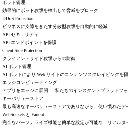
ボット管理
効果的にボット攻撃を検出して脅威をブロック
DDoS Protection
ビジネスに支障をきたす分散型攻撃を自動的に軽減
API セキュリティ
API エンドポイントを保護
Client-Side Protection
クライアントサイド攻撃からの防御
AI ボット管理
AI ボットにより Web サイトのコンテンツスクレイピングを
エッジコンピューティング
アプリをエッジに展開 — 私たちのインスタントプラットフ
キーバリューストア
最も高速なキーバリューストアでありながら、使い慣れたデ
WebSockets と Fanout
完全なパーソナライズ機能と簡単な設定が可能な、リアルタ