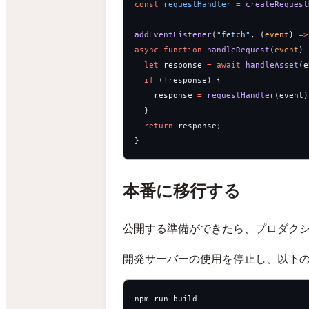
const
 requestHandler
 =
 createRequest
addEventListener
(
"fetch"
, (
event
) 
=>
async
 function
 handleRequest
(
event
) 
  let
 response 
=
 await
 handleAsset
(e
  if
 (
!
response) {  
    response 
=
 requestHandler
(event)
  }  
  return
 response;  
}
本番に移行する
公開する準備ができたら、プロダク
開発サーバーの使用を停止し、以下
npm run build