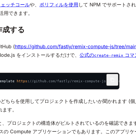
フェッチコール
や、
ポリフィルを使用
して NPM でサポート
も活用できます。
作成する
Hub (
https://github.com/fastly/remix-compute-js/tree/ma
de.js をインストールするだけで、
公式の
コマ
create-remix
emplate 
https
:
//github.com/fastly/remix-compute-js/tree/main/pac
cript のどちらを使用してプロジェクトを作成したいか聞かれます (個人
れます。
、プロジェクトの構造体がビルトされているのを確認できます。作
t ベースの Compute アプリケーションでもあります。このア