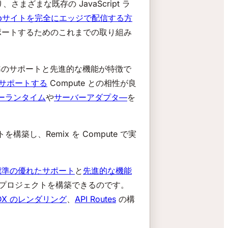
さまざまな既存の JavaScript ラ
bサイトを完全にエッジで配信する方
サポートするためのこれまでの取り組み
b 標準のサポートと先進的な機能が特徴で
サポートする
Compute との相性が良
ーランタイム
や
サーバーアダプタ―
を
し、Remix を Compute で実
 標準の優れたサポート
と
先進的な機能
x プロジェクトを構築できるのです。
DX のレンダリング
、
API Routes
の構