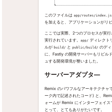
このファイルは
app/routes/index.js
を加えると、アプリケーションがリ
ここでは実際、2つのプロセスが実行され
実行されています。
ディレクトリ
app/
ルが
と
のディ
build/
public/build/
に、Fastly の開発サーバーもリビ
ュする開発環境が整いました。
サーバーアダプタ―
Remix のパワフルなアーキテクチャ
ーク内で記述されたコード) と、Re
ォームが Remix にインターフェ
とって、とてもありがたいです。