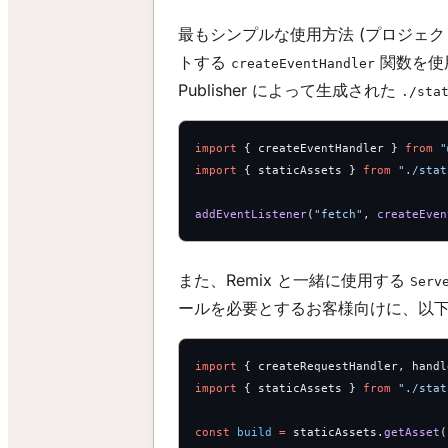
最もシンプルな使用方法 (プロジェク
トする
関数を使用
createEventHandler
Publisher によって生成された
./sta
import
 { createEventHandler } 
from
 "
import
 { staticAssets } 
from
 "./stat
addEventListener
(
"fetch"
, 
createEven
また、Remix と一緒に使用する
Serv
ールを必要とするお客様向けに、以
import
 { createRequestHandler, handl
import
 { staticAssets } 
from
 "./stat
const
 build
 =
 staticAssets.
getAsset
(