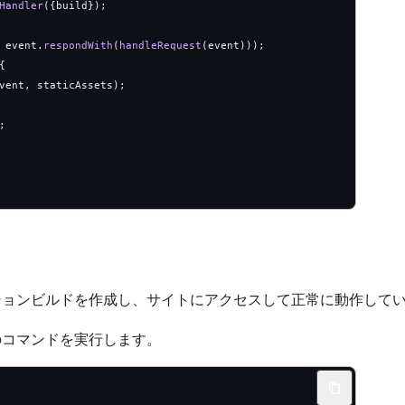
Handler
({build});  
 event.
respondWith
(
handleRequest
(event)));  
{  
vent, staticAssets);  
;  
ションビルドを作成し、サイトにアクセスして正常に動作して
のコマンドを実行します。