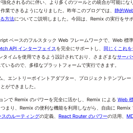
のサポートが強化されるのに伴い、より多くのツールとの統合が可能になり、
て作業できるようになりました。昨年このブログでは、
静的We
する方法
についてご説明しました。今回は、Remix の実行を
aScript ベースのフルスタック Web フレームワークで、We
etch API インターフェイス
を完全にサポートし、
同じくこれを
のランタイムを使用できるよう設計されており、さまざまな
サーバ
れているので、多様なプラットフォームで実行できます。
イム、エントリーポイントアダプター、プロジェクトテンプレートを構築
ことができました。
ョンで Remix のパワーを完全に活かし、Remix による
Web
まり、Remix の便利な機能を利用しながら、自由に Remi
ースのルーティング
の定義、
React Router のパワー
の活用、
M