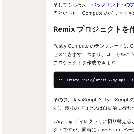
そしてもちろん、
バックエンド
への
るといった、Compute のメリット
Remix プロジェクトを
Fastly Compute のテンプレートは Git
セスできます。つまり、ローカルに No
プロジェクトを作成できます。
npx create
-
remix@latest .
/
my
-
app 
--
t
その際、JavaScript と TypeS
す)。残りのプロセスは自動的に行わ
ディレクトリに切り替えると
./my-app
クトですが、同時に JavaScrip