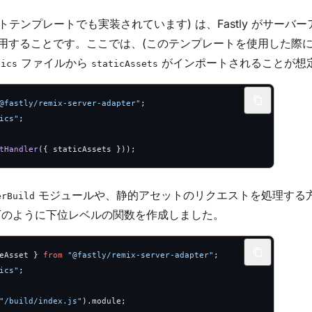
トテンプレートでも実装されています) は、Fastly がサー
することです。ここでは、(このテンプレートを使用した際に自動
ファイルから
がインポートされることが想
tics
staticAssets
@fastly/remix-server-adapter"
;
ics"
;
tHandler
({ staticAssets }));
モジュールや、静的アセットのリクエストを処理する
erBuild
下のように下位レベルの関数を作成しました。
eAsset } 
from
 "@fastly/remix-server-adapter"
;
ics"
;
"/build/index.js"
).module;  