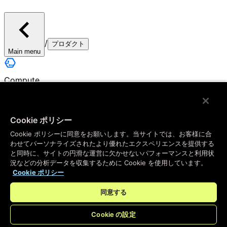
/
プロダクト
Main menu
Compute
エッジコンピューティング
Cookie ポリシー
アプリをエッジに展開 — 私たちのインスタントプラ
Cookie ポリシーに同意をお願いします。当サイトでは、お客様に合
ットフォームが、ユーザーに素晴らしいエクスペリエ
わせてパーソナライズされたより優れたエクスペリエンスを提供する
ンスを提供するための開発を支援します
と同時に、サイトの円滑な運営に欠かせないパフォーマンスと利用状
況などの分析データを収集するために Cookie を使用しています。
Cookie ポリシー
キーバリューストア
同意する
最も高速なキーバリューストアでありながら、使い慣
Cookie の設定
れたデータベースツールと同じくらい簡単に使用でき