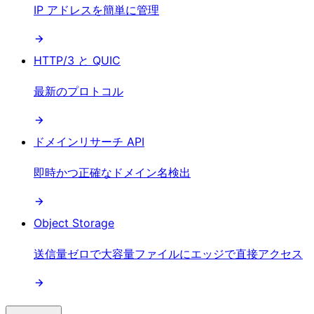
IP アドレスを簡単に管理
HTTP/3 と QUIC
最新のプロトコル
ドメインリサーチ API
即時かつ正確なドメイン名検出
Object Storage
送信量ゼロで大容量ファイルにエッジで直接アクセス